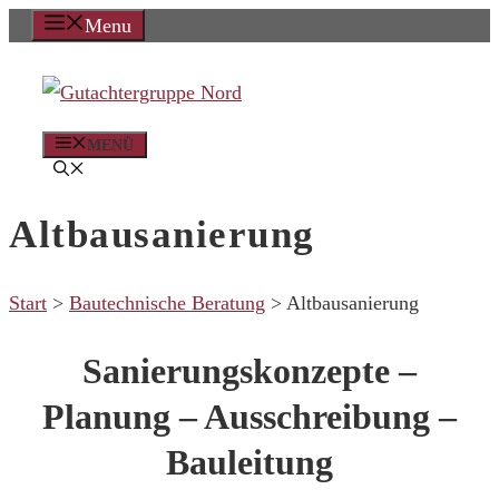
Zum
Menu
Inhalt
springen
MENÜ
Altbausanierung
Start
>
Bautechnische Beratung
>
Altbausanierung
Sanierungskonzepte –
Planung – Ausschreibung –
Bauleitung