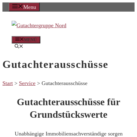
Zum
Menu
Inhalt
springen
MENÜ
Gutachterausschüsse
Start
>
Service
>
Gutachterausschüsse
Gutachterausschüsse für
Grundstückswerte
Unabhängige Immobiliensachverständige sorgen