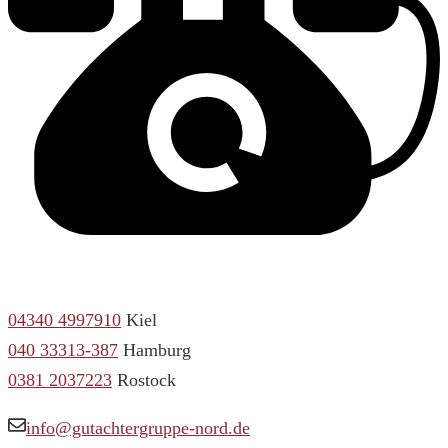
04340 4997910
Kiel
040 33313-387
Hamburg
0381 2037223
Rostock
info@gutachtergruppe-nord.de