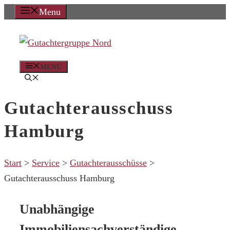
Zum
Menu
Inhalt
springen
MENÜ
Gutachterausschuss
Hamburg
Start
>
Service
>
Gutachterausschüsse
>
Gutachterausschuss Hamburg
Unabhängige
Immobiliensachverständige