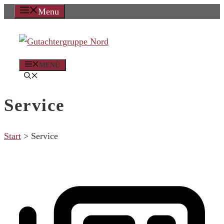
Zum
Menu
Inhalt
springen
MENÜ
Service
Start
>
Service