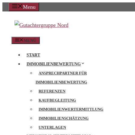
Zum
Menu
Inhalt
springen
MENÜ
START
IMMOBILIENBEWERTUNG
ANSPRECHPARTNER FÜR
IMMOBILIENBEWERTUNG
REFERENZEN
KAUFBEGLEITUNG
IMMOBILIENWERTERMITTLUNG
IMMOBILIENSCHÄTZUNG
UNTERLAGEN