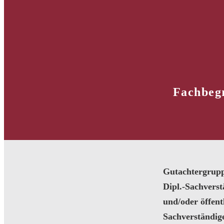
Fachbegr
Gutachtergrup
Dipl.-Sachvers
und/oder öffentl
Sachverständig