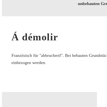
unbebauten Gru
Á démolir
Französisch für "abbruchreif". Bei bebauten Grundst
einbezogen werden.