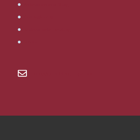
Verkehrswertermittlung
Kaufbegleitung
Bautechnische Beratung
Service
info@gutachtergruppe-nord.de