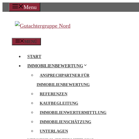
Zum
Menu
Inhalt
springen
MENÜ
START
IMMOBILIENBEWERTUNG
ANSPRECHPARTNER FÜR
IMMOBILIENBEWERTUNG
REFERENZEN
KAUFBEGLEITUNG
IMMOBILIENWERTERMITTLUNG
IMMOBILIENSCHÄTZUNG
UNTERLAGEN