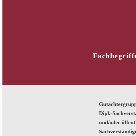
Fachbegriff
Gutachtergrup
Dipl.-Sachvers
und/oder öffentl
Sachverständig