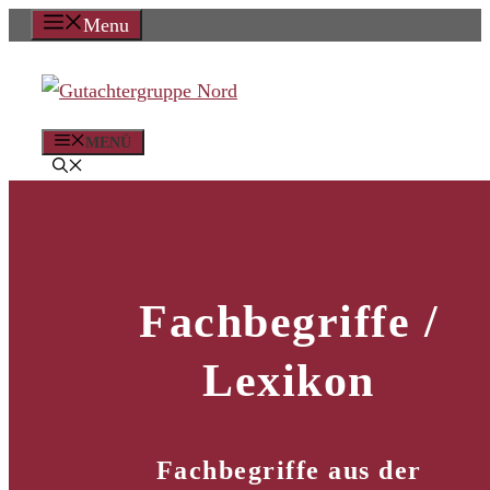
Zum
Menu
Inhalt
springen
MENÜ
Fachbegriffe /
Lexikon
Fachbegriffe aus der