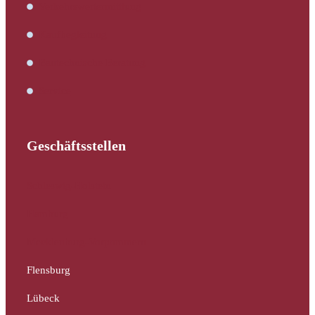
Verkehrswertermittlung
Kaufbegleitung
Bautechnische Beratung
Service
Geschäftsstellen
Schleswig-Holstein
Hamburg
Mecklenburg-Vorpommern
Flensburg
Lübeck