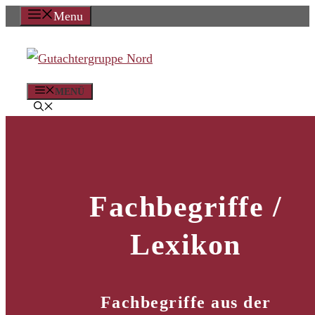
Zum
Menu
Inhalt
springen
MENÜ
Fachbegriffe /
Lexikon
Fachbegriffe aus der