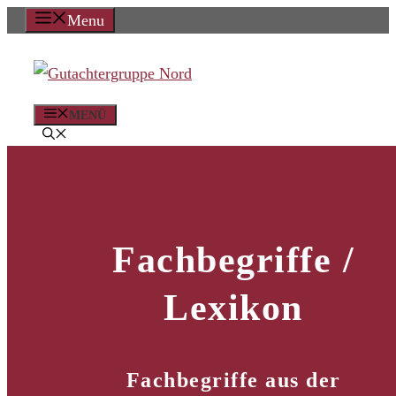
Zum
Menu
Inhalt
springen
MENÜ
Fachbegriffe /
Lexikon
Fachbegriffe aus der