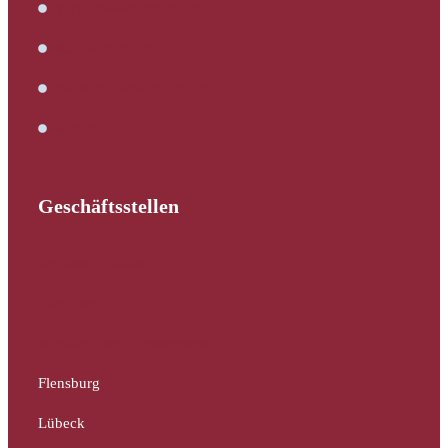
Verkehrswertermittlung
Kaufbegleitung
Bautechnische Beratung
Service
Geschäftsstellen
Schleswig-Holstein
Hamburg
Mecklenburg-Vorpommern
Flensburg
Lübeck