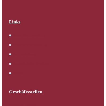
Links
Immobilienbewertung
Verkehrswertermittlung
Kaufbegleitung
Bautechnische Beratung
Service
Geschäftsstellen
Schleswig-Holstein