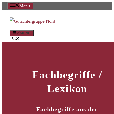
Zum
Menu
Inhalt
springen
MENÜ
Fachbegriffe /
Lexikon
Fachbegriffe aus der