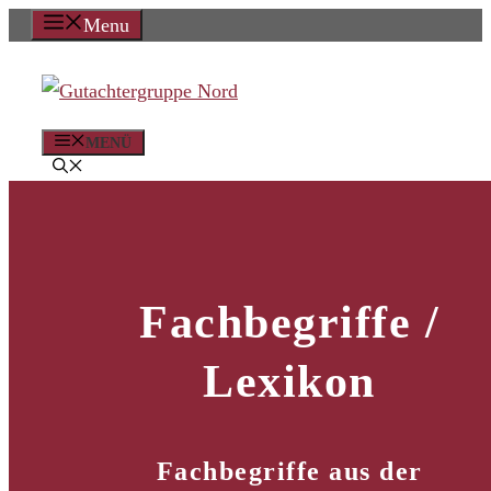
Zum
Menu
Inhalt
springen
MENÜ
Fachbegriffe /
Lexikon
Fachbegriffe aus der