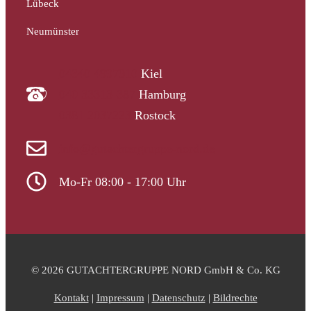
Lübeck
Neumünster
04340 4997910
Kiel
040 33313-387
Hamburg
0381 2037223
Rostock
info@gutachtergruppe-nord.de
Mo-Fr 08:00 - 17:00 Uhr
© 2026 GUTACHTERGRUPPE NORD GmbH & Co. KG
Kontakt
|
Impressum
|
Datenschutz
|
Bildrechte