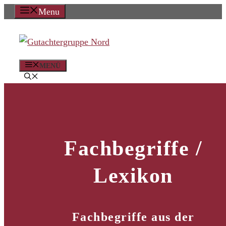
Zum
Menu
Inhalt
springen
MENÜ
Fachbegriffe /
Lexikon
Fachbegriffe aus der