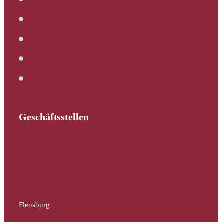
Verkehrswertermittlung
Kaufbegleitung
Bautechnische Beratung
Service
Geschäftsstellen
Schleswig-Holstein
Hamburg
Mecklenburg-Vorpommern
Flensburg