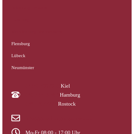
Schleswig-Holstein
Hamburg
Mecklenburg-Vorpommern
Flensburg
Lübeck
Neumünster
04340 4997910
Kiel
040 33313-387
Hamburg
0381 2037223
Rostock
info@gutachtergruppe-nord.de
Mo-Fr 08:00 - 17:00 Uhr