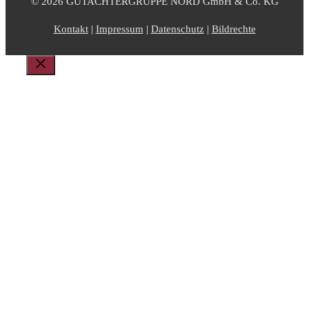
© 2026 GUTACHTERGRUPPE NORD GmbH & Co. KG
Kontakt
|
Impressum
|
Datenschutz
|
Bildrechte
Schließen