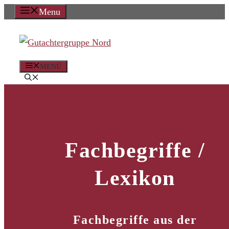
Zum
Menu
Inhalt
springen
MENÜ
Fachbegriffe /
Lexikon
Fachbegriffe aus der