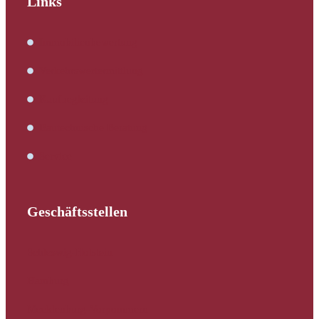
Links
Immobilienbewertung
Verkehrswertermittlung
Kaufbegleitung
Bautechnische Beratung
Service
Geschäftsstellen
Schleswig-Holstein
Hamburg
Mecklenburg-Vorpommern