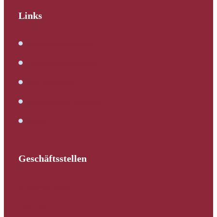
Links
Immobilienbewertung
Verkehrswertermittlung
Kaufbegleitung
Bautechnische Beratung
Service
Geschäftsstellen
Schleswig-Holstein
Hamburg