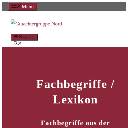
Zum
Menu
Inhalt
springen
MENÜ
Fachbegriffe /
Lexikon
Fachbegriffe aus der