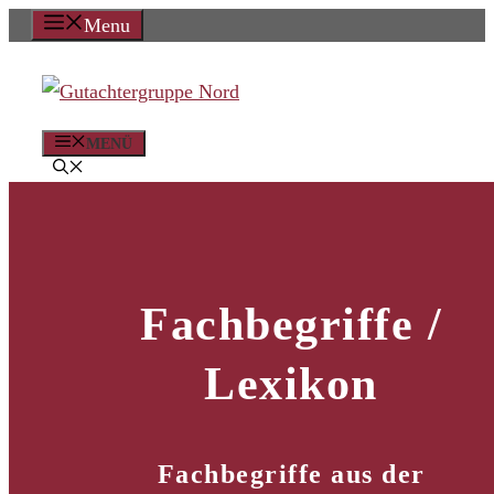
Zum
Menu
Inhalt
springen
MENÜ
Fachbegriffe /
Lexikon
Fachbegriffe aus der