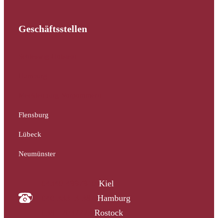
Geschäftsstellen
Schleswig-Holstein
Hamburg
Mecklenburg-Vorpommern
Flensburg
Lübeck
Neumünster
04340 4997910
Kiel
040 33313-387
Hamburg
0381 2037223
Rostock