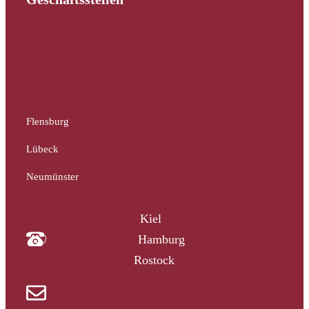
Schleswig-Holstein
Hamburg
Mecklenburg-Vorpommern
Flensburg
Lübeck
Neumünster
04340 4997910
Kiel
040 33313-387
Hamburg
0381 2037223
Rostock
info@gutachtergruppe-nord.de