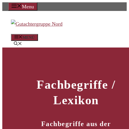
Zum
Menu
Inhalt
springen
MENÜ
Fachbegriffe /
Lexikon
Fachbegriffe aus der