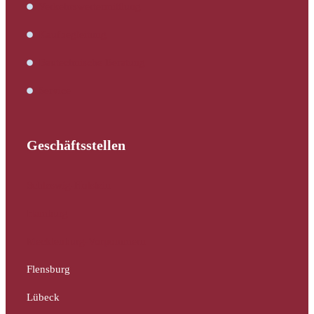
Verkehrswertermittlung
Kaufbegleitung
Bautechnische Beratung
Service
Geschäftsstellen
Schleswig-Holstein
Hamburg
Mecklenburg-Vorpommern
Flensburg
Lübeck