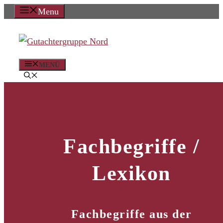
Zum
Menu
Inhalt
springen
MENÜ
Fachbegriffe /
Lexikon
Fachbegriffe aus der