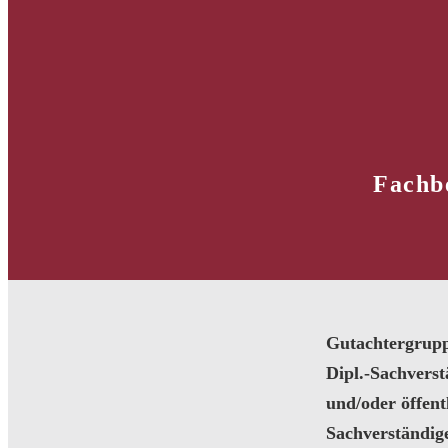
Fachb
Gutachtergrup
Dipl.-Sachvers
und/oder öffentl
Sachverständig