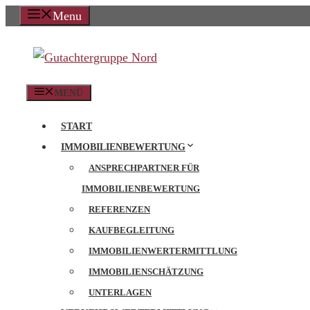
Zum
Menu
Inhalt
springen
MENÜ
START
IMMOBILIENBEWERTUNG
ANSPRECHPARTNER FÜR
IMMOBILIENBEWERTUNG
REFERENZEN
KAUFBEGLEITUNG
IMMOBILIENWERTERMITTLUNG
IMMOBILIENSCHÄTZUNG
UNTERLAGEN