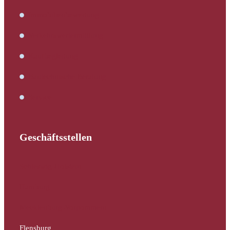
Immobilienbewertung
Verkehrswertermittlung
Kaufbegleitung
Bautechnische Beratung
Service
Geschäftsstellen
Schleswig-Holstein
Hamburg
Mecklenburg-Vorpommern
Flensburg