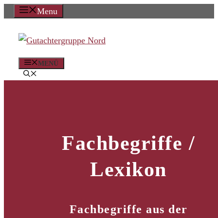
Zum
Menu
Inhalt
springen
MENÜ
Fachbegriffe /
Lexikon
Fachbegriffe aus der