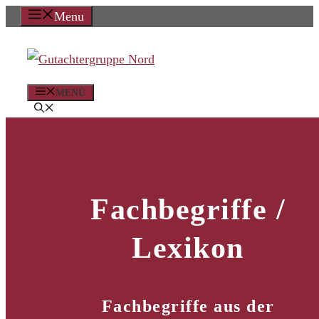
Zum
Menu
Inhalt
springen
MENÜ
Fachbegriffe /
Lexikon
Fachbegriffe aus der