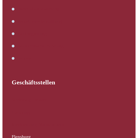
Immobilienbewertung
Verkehrswertermittlung
Kaufbegleitung
Bautechnische Beratung
Service
Geschäftsstellen
Schleswig-Holstein
Hamburg
Mecklenburg-Vorpommern
Flensburg