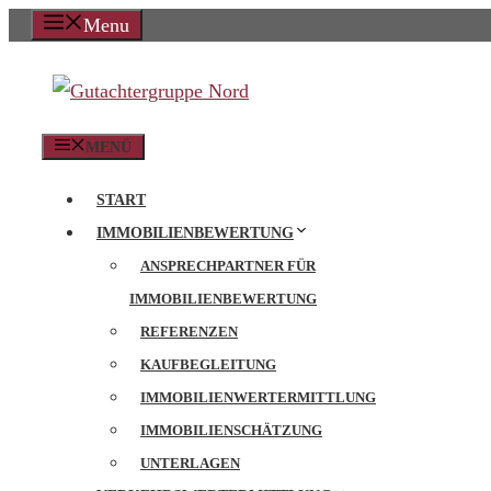
Zum
Menu
Inhalt
springen
MENÜ
START
IMMOBILIENBEWERTUNG
ANSPRECHPARTNER FÜR
IMMOBILIENBEWERTUNG
REFERENZEN
KAUFBEGLEITUNG
IMMOBILIENWERTERMITTLUNG
IMMOBILIENSCHÄTZUNG
UNTERLAGEN