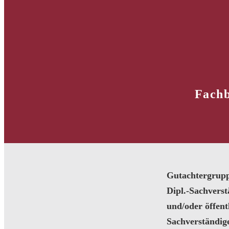
Fachb
Gutachtergrup
Dipl.-Sachvers
und/oder öffentl
Sachverständig