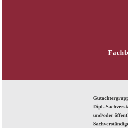
Fachb
Gutachtergrup
Dipl.-Sachvers
und/oder öffentl
Sachverständig