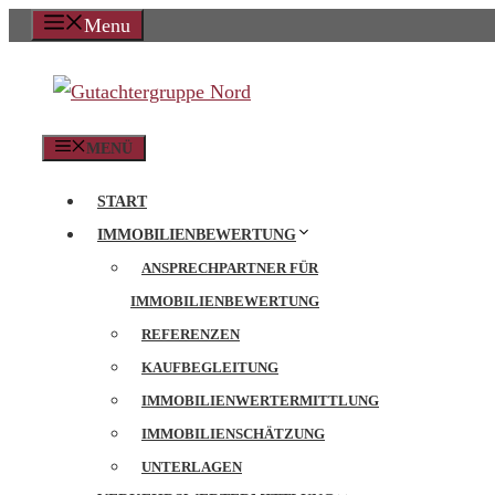
Zum
Menu
Inhalt
springen
MENÜ
START
IMMOBILIENBEWERTUNG
ANSPRECHPARTNER FÜR
IMMOBILIENBEWERTUNG
REFERENZEN
KAUFBEGLEITUNG
IMMOBILIENWERTERMITTLUNG
IMMOBILIENSCHÄTZUNG
UNTERLAGEN