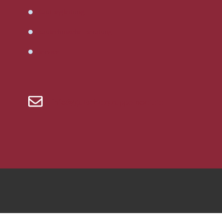
Kaufbegleitung
Bautechnische Beratung
Service
info@gutachtergruppe-nord.de