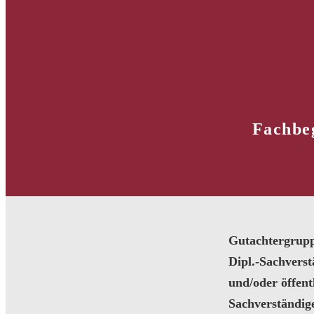
Fachbeg
Gutachtergrup
Dipl.-Sachvers
und/oder öffentl
Sachverständig