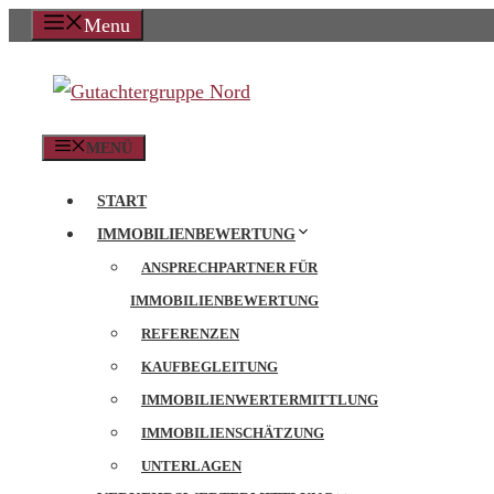
Zum
Menu
Inhalt
springen
MENÜ
START
IMMOBILIENBEWERTUNG
ANSPRECHPARTNER FÜR
IMMOBILIENBEWERTUNG
REFERENZEN
KAUFBEGLEITUNG
IMMOBILIENWERTERMITTLUNG
IMMOBILIENSCHÄTZUNG
UNTERLAGEN