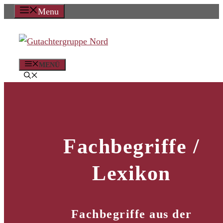
Zum
Menu
Inhalt
springen
MENÜ
Fachbegriffe /
Lexikon
Fachbegriffe aus der