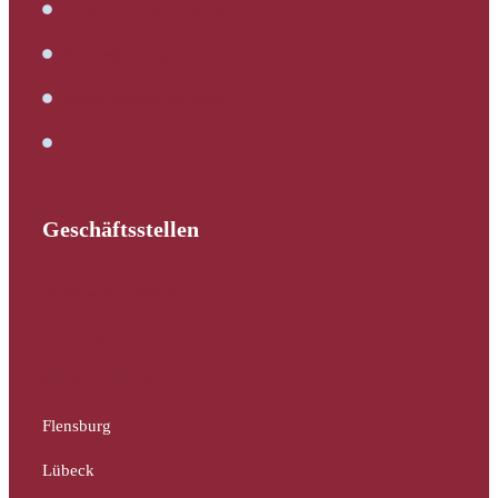
Verkehrswertermittlung
Kaufbegleitung
Bautechnische Beratung
Service
Geschäftsstellen
Schleswig-Holstein
Hamburg
Mecklenburg-Vorpommern
Flensburg
Lübeck