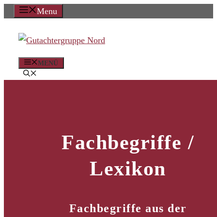
Zum
Menu
Inhalt
springen
MENÜ
Fachbegriffe /
Lexikon
Fachbegriffe aus der