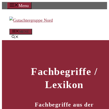
Zum
Menu
Inhalt
springen
MENÜ
Fachbegriffe /
Lexikon
Fachbegriffe aus der