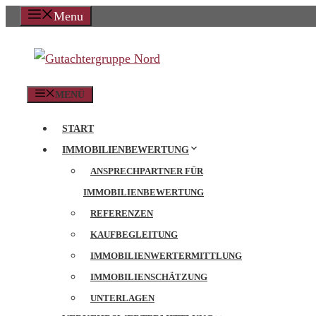
Zum
Menu
Inhalt
springen
MENÜ
START
IMMOBILIENBEWERTUNG
ANSPRECHPARTNER FÜR
IMMOBILIENBEWERTUNG
REFERENZEN
KAUFBEGLEITUNG
IMMOBILIENWERTERMITTLUNG
IMMOBILIENSCHÄTZUNG
UNTERLAGEN