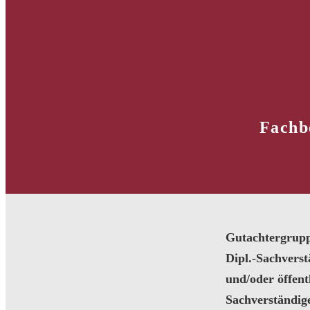
Fachb
Gutachtergrup
Dipl.-Sachvers
und/oder öffentl
Sachverständig