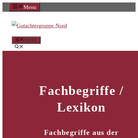
Zum
Menu
Inhalt
springen
MENÜ
Fachbegriffe /
Lexikon
Fachbegriffe aus der