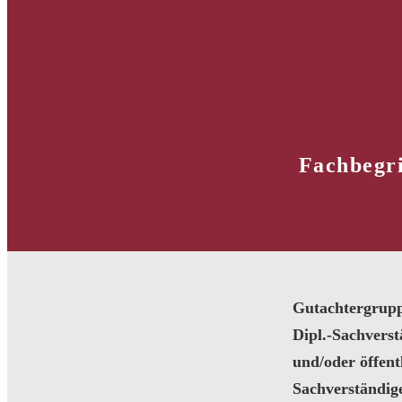
Fachbegri
Gutachtergrup
Dipl.-Sachvers
und/oder öffentl
Sachverständig