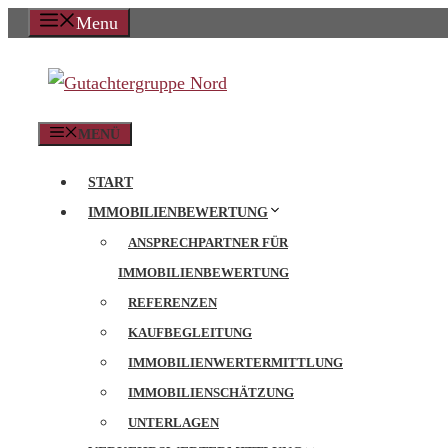
Zum
Menu
Inhalt
springen
MENÜ
START
IMMOBILIENBEWERTUNG
ANSPRECHPARTNER FÜR
IMMOBILIENBEWERTUNG
REFERENZEN
KAUFBEGLEITUNG
IMMOBILIENWERTERMITTLUNG
IMMOBILIENSCHÄTZUNG
UNTERLAGEN