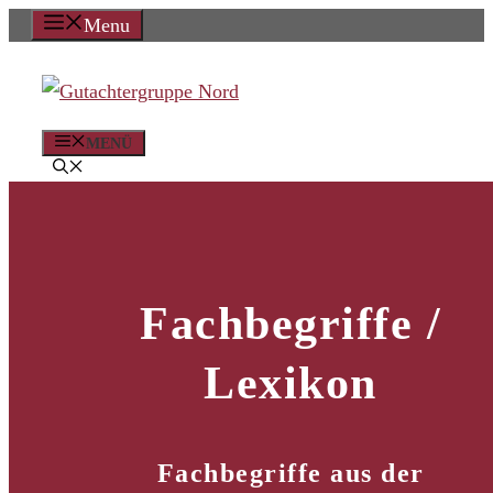
Zum
Menu
Inhalt
springen
MENÜ
Fachbegriffe /
Lexikon
Fachbegriffe aus der