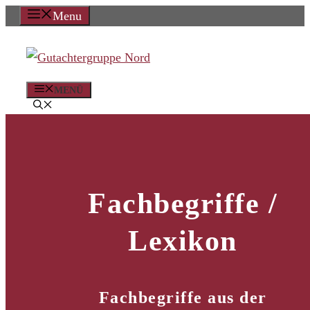
Zum
Menu
Inhalt
springen
MENÜ
Fachbegriffe /
Lexikon
Fachbegriffe aus der