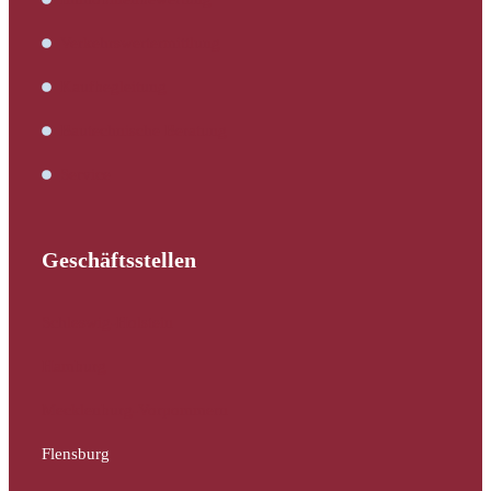
Verkehrswertermittlung
Kaufbegleitung
Bautechnische Beratung
Service
Geschäftsstellen
Schleswig-Holstein
Hamburg
Mecklenburg-Vorpommern
Flensburg