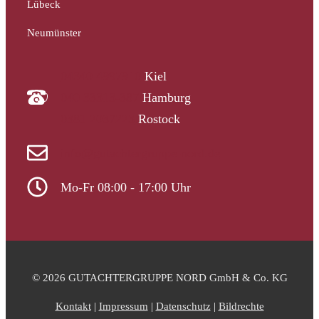
Lübeck
Neumünster
04340 4997910
Kiel
040 33313-387
Hamburg
0381 2037223
Rostock
info@gutachtergruppe-nord.de
Mo-Fr 08:00 - 17:00 Uhr
© 2026 GUTACHTERGRUPPE NORD GmbH & Co. KG
Kontakt
|
Impressum
|
Datenschutz
|
Bildrechte