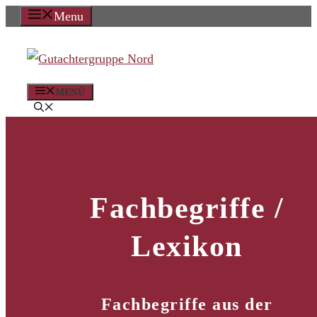
Zum
Menu
Inhalt
springen
MENÜ
Fachbegriffe /
Lexikon
Fachbegriffe aus der