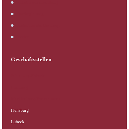
Verkehrswertermittlung
Kaufbegleitung
Bautechnische Beratung
Service
Geschäftsstellen
Schleswig-Holstein
Hamburg
Mecklenburg-Vorpommern
Flensburg
Lübeck