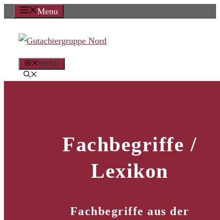
Zum
Menu
Inhalt
springen
MENÜ
Fachbegriffe /
Lexikon
Fachbegriffe aus der