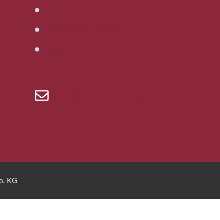
Kaufbegleitung
Bautechnische Beratung
Service
info@gutachtergruppe-nord.de
. KG