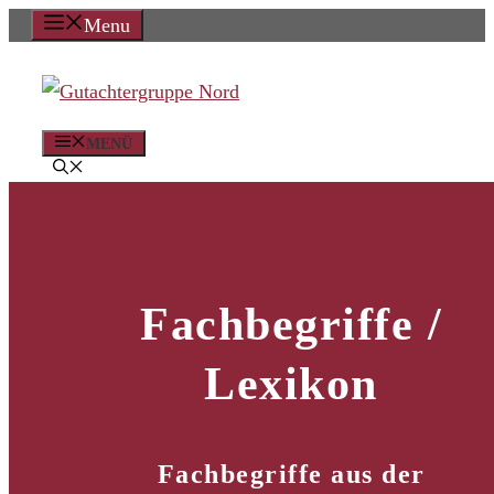
Zum
Menu
Inhalt
springen
MENÜ
Fachbegriffe /
Lexikon
Fachbegriffe aus der