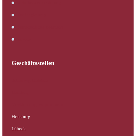
Verkehrswertermittlung
Kaufbegleitung
Bautechnische Beratung
Service
Geschäftsstellen
Schleswig-Holstein
Hamburg
Mecklenburg-Vorpommern
Flensburg
Lübeck