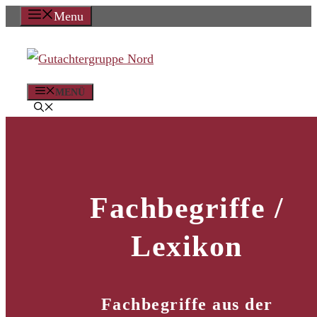
Zum
Menu
Inhalt
springen
MENÜ
Fachbegriffe /
Lexikon
Fachbegriffe aus der