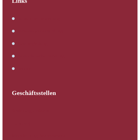
Links
Immobilienbewertung
Verkehrswertermittlung
Kaufbegleitung
Bautechnische Beratung
Service
Geschäftsstellen
Schleswig-Holstein
Hamburg
Mecklenburg-Vorpommern