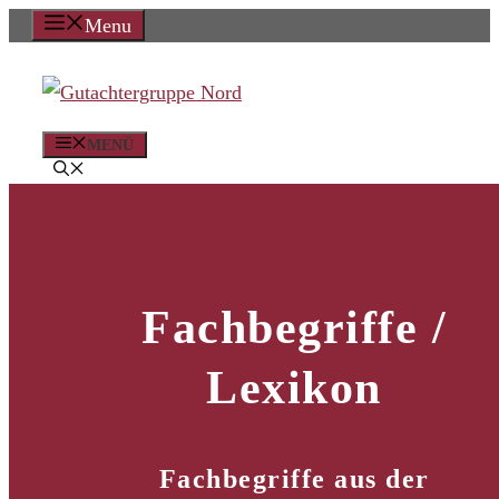
Zum
Menu
Inhalt
springen
MENÜ
Fachbegriffe /
Lexikon
Fachbegriffe aus der