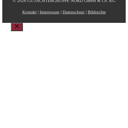
© 2026 GUTACHTERGRUPPE NORD GmbH & Co. KG
Kontakt
|
Impressum
|
Datenschutz
|
Bildrechte
Schließen