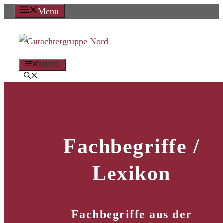
Zum
Menu
Inhalt
springen
MENÜ
Fachbegriffe /
Lexikon
Fachbegriffe aus der