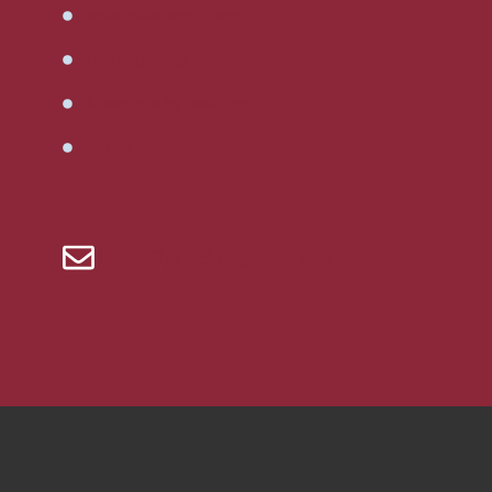
Verkehrswertermittlung
Kaufbegleitung
Bautechnische Beratung
Service
info@gutachtergruppe-nord.de