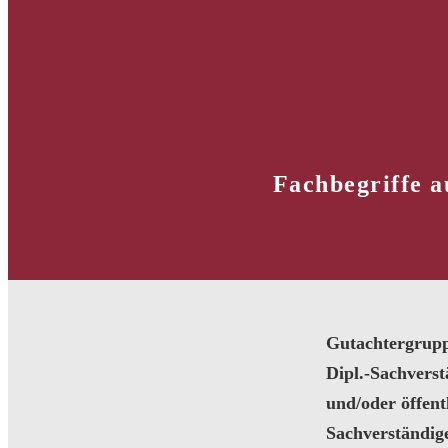
Fachbegriffe a
Gutachtergrup
Dipl.-Sachvers
und/oder öffentl
Sachverständig