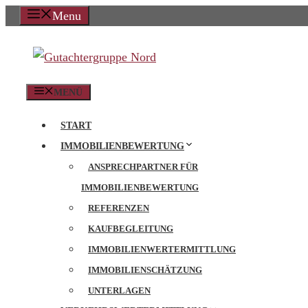
Zum
Menu
Inhalt
springen
MENÜ
START
IMMOBILIENBEWERTUNG
ANSPRECHPARTNER FÜR
IMMOBILIENBEWERTUNG
REFERENZEN
KAUFBEGLEITUNG
IMMOBILIENWERTERMITTLUNG
IMMOBILIENSCHÄTZUNG
UNTERLAGEN