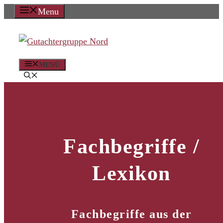
Zum
Menu
Inhalt
springen
MENÜ
Fachbegriffe /
Lexikon
Fachbegriffe aus der