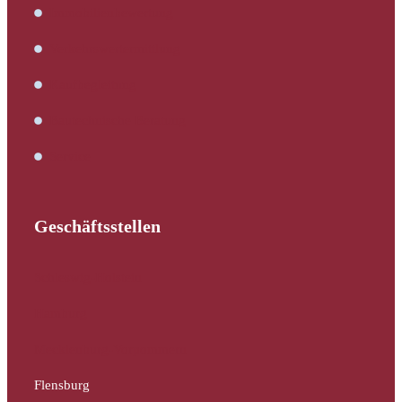
Immobilienbewertung
Verkehrswertermittlung
Kaufbegleitung
Bautechnische Beratung
Service
Geschäftsstellen
Schleswig-Holstein
Hamburg
Mecklenburg-Vorpommern
Flensburg