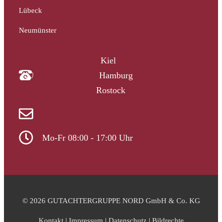
Lübeck
Neumünster
04340 4997910
Kiel
040 33313-387
Hamburg
0381 2037223
Rostock
info@gutachtergruppe-nord.de
Mo-Fr 08:00 - 17:00 Uhr
© 2026 GUTACHTERGRUPPE NORD GmbH & Co. KG
Kontakt
|
Impressum
|
Datenschutz
|
Bildrechte