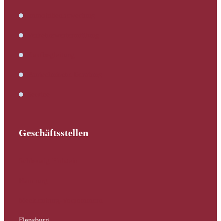
Immobilienbewertung
Verkehrswertermittlung
Kaufbegleitung
Bautechnische Beratung
Service
Geschäftsstellen
Schleswig-Holstein
Hamburg
Mecklenburg-Vorpommern
Flensburg