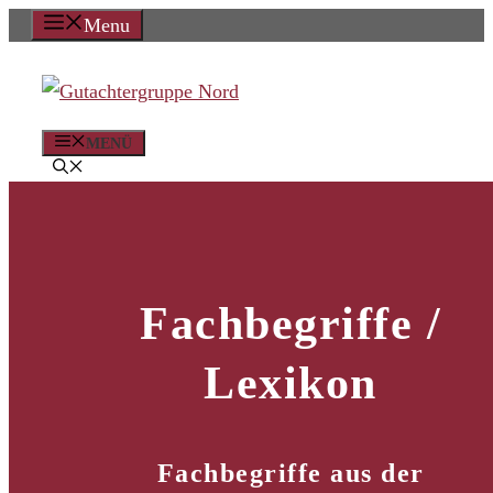
Zum
Menu
Inhalt
springen
MENÜ
Fachbegriffe /
Lexikon
Fachbegriffe aus der