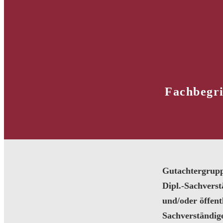
Fachbegri
Gutachtergrup
Dipl.-Sachvers
und/oder öffentl
Sachverständig