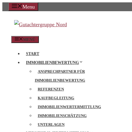
Zum
Menu
Inhalt
springen
MENÜ
START
IMMOBILIENBEWERTUNG
ANSPRECHPARTNER FÜR
IMMOBILIENBEWERTUNG
REFERENZEN
KAUFBEGLEITUNG
IMMOBILIENWERTERMITTLUNG
IMMOBILIENSCHÄTZUNG
UNTERLAGEN