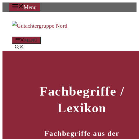
Zum
Menu
Inhalt
springen
MENÜ
Fachbegriffe /
Lexikon
Fachbegriffe aus der