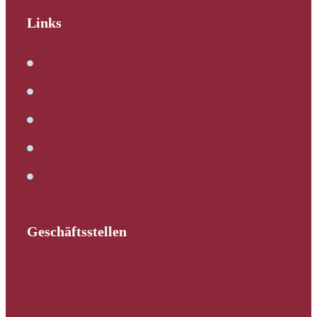
Links
Immobilienbewertung
Verkehrswertermittlung
Kaufbegleitung
Bautechnische Beratung
Service
Geschäftsstellen
Schleswig-Holstein
Hamburg