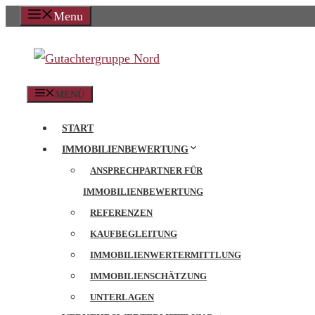
Zum
Menu
Inhalt
springen
MENÜ
START
IMMOBILIENBEWERTUNG
ANSPRECHPARTNER FÜR
IMMOBILIENBEWERTUNG
REFERENZEN
KAUFBEGLEITUNG
IMMOBILIENWERTERMITTLUNG
IMMOBILIENSCHÄTZUNG
UNTERLAGEN