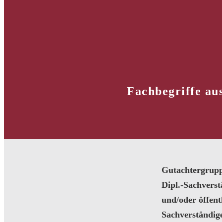
Fachbegriffe au
Gutachtergrup
Dipl.-Sachvers
und/oder öffentl
Sachverständig