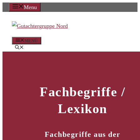
Zum
Menu
Inhalt
springen
MENÜ
Fachbegriffe /
Lexikon
Fachbegriffe aus der