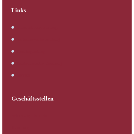
Links
Immobilienbewertung
Verkehrswertermittlung
Kaufbegleitung
Bautechnische Beratung
Service
Geschäftsstellen
Schleswig-Holstein
Hamburg