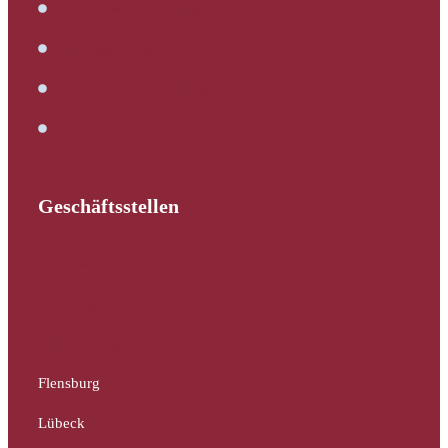
Verkehrswertermittlung
Kaufbegleitung
Bautechnische Beratung
Service
Geschäftsstellen
Schleswig-Holstein
Hamburg
Mecklenburg-Vorpommern
Flensburg
Lübeck