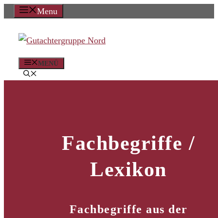
Zum
Menu
Inhalt
springen
MENÜ
Fachbegriffe /
Lexikon
Fachbegriffe aus der