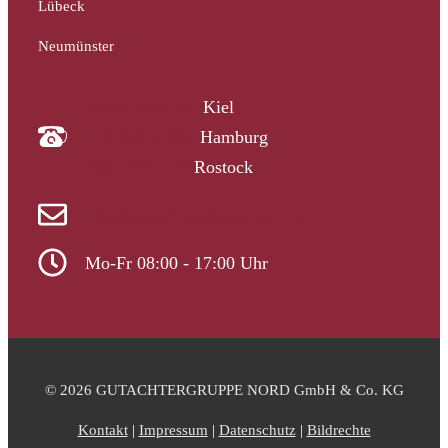
Lübeck
Neumünster
04340 4997910
Kiel
040 33313-387
Hamburg
0381 2037223
Rostock
info@gutachtergruppe-nord.de
Mo-Fr 08:00 - 17:00 Uhr
© 2026 GUTACHTERGRUPPE NORD GmbH & Co. KG
Kontakt
|
Impressum
|
Datenschutz
|
Bildrechte