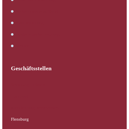
Verkehrswertermittlung
Kaufbegleitung
Bautechnische Beratung
Service
Geschäftsstellen
Schleswig-Holstein
Hamburg
Mecklenburg-Vorpommern
Flensburg