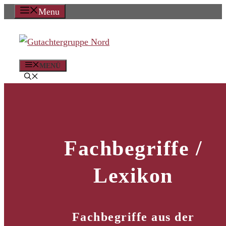
Zum
Menu
Inhalt
springen
MENÜ
Fachbegriffe /
Lexikon
Fachbegriffe aus der