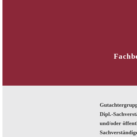
Fachbe
Gutachtergrup
Dipl.-Sachvers
und/oder öffentl
Sachverständig