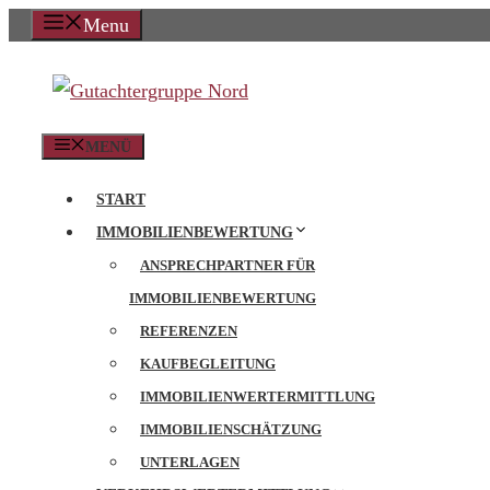
Zum
Menu
Inhalt
springen
MENÜ
START
IMMOBILIENBEWERTUNG
ANSPRECHPARTNER FÜR
IMMOBILIENBEWERTUNG
REFERENZEN
KAUFBEGLEITUNG
IMMOBILIENWERTERMITTLUNG
IMMOBILIENSCHÄTZUNG
UNTERLAGEN