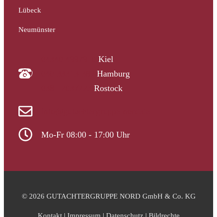
Lübeck
Neumünster
04340 4997910
Kiel
040 33313-387
Hamburg
0381 2037223
Rostock
info@gutachtergruppe-nord.de
Mo-Fr 08:00 - 17:00 Uhr
© 2026 GUTACHTERGRUPPE NORD GmbH & Co. KG
Kontakt
|
Impressum
|
Datenschutz
|
Bildrechte