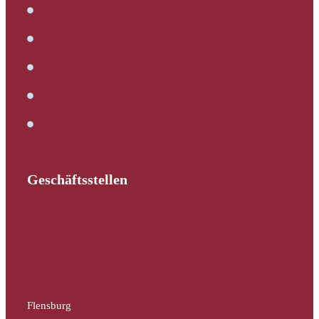
Immobilienbewertung
Verkehrswertermittlung
Kaufbegleitung
Bautechnische Beratung
Service
Geschäftsstellen
Schleswig-Holstein
Hamburg
Mecklenburg-Vorpommern
Flensburg