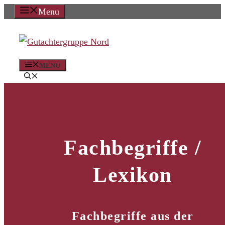
Zum
Menu
Inhalt
springen
MENÜ
Fachbegriffe /
Lexikon
Fachbegriffe aus der